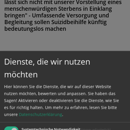
lässt sich nicht mit unserer Vorstellung eines
menschenwürdigen Sterbens in Einklang
bringen" - Umfassende Versorgung und
Begleitung sollen Suizidbeihilfe künftig
bedeutungslos machen
Diese Meldung ist nicht frei verfügbar. Bitte
Dienste, die wir nutzen
loggen Sie sich ein, oder bestellen Sie das
möchten
Produkt
Kathpress_online
.
Hier können Sie die Dienste, die wir auf dieser Website
nutzen möchten, bewerten und anpassen. Sie haben das
GESCHÜTZTER BEREICH
Sagen! Aktivieren oder deaktivieren Sie die Dienste, wie Sie
es für richtig halten.
Um mehr zu erfahren, lesen Sie bitte
Bitte melden Sie sich mit Ihrem Benutzernamen
unsere
Datenschutzerklärung
.
und Passwort an.
Systemtechnische Notwendigkeit
(immer erforderlich)