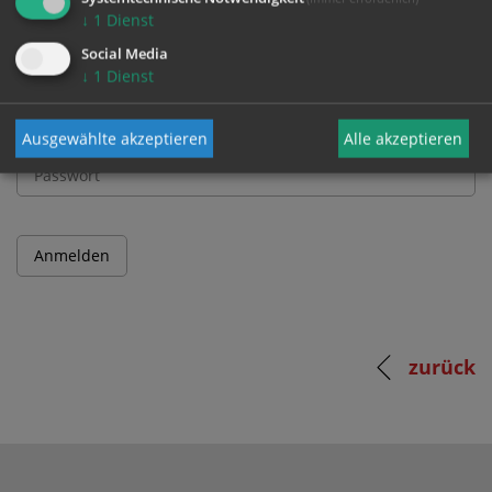
↓
1
Dienst
Benutzername
Social Media
↓
1
Dienst
Passwort
Ausgewählte akzeptieren
Alle akzeptieren
zurück