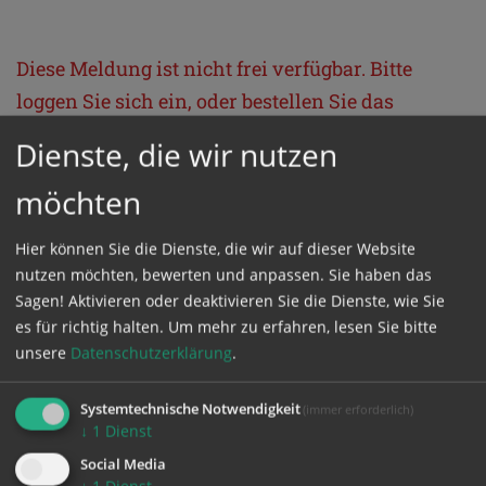
Diese Meldung ist nicht frei verfügbar. Bitte
loggen Sie sich ein, oder bestellen Sie das
Produkt
Kathpress_online
.
Dienste, die wir nutzen
möchten
GESCHÜTZTER BEREICH
Hier können Sie die Dienste, die wir auf dieser Website
Bitte melden Sie sich mit Ihrem Benutzernamen
nutzen möchten, bewerten und anpassen. Sie haben das
Sagen! Aktivieren oder deaktivieren Sie die Dienste, wie Sie
und Passwort an.
es für richtig halten.
Um mehr zu erfahren, lesen Sie bitte
unsere
Datenschutzerklärung
.
Benutzername
Systemtechnische Notwendigkeit
(immer erforderlich)
↓
1
Dienst
Passwort
Social Media