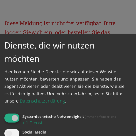
Diese Meldung ist nicht frei verfügbar. Bitte
loggen Sie sich ein, oder bestellen Sie das
Produkt
Kathpress_online
.
Dienste, die wir nutzen
möchten
GESCHÜTZTER BEREICH
Hier können Sie die Dienste, die wir auf dieser Website
nutzen möchten, bewerten und anpassen. Sie haben das
Bitte melden Sie sich mit Ihrem Benutzernamen
Sagen! Aktivieren oder deaktivieren Sie die Dienste, wie Sie
und Passwort an.
es für richtig halten.
Um mehr zu erfahren, lesen Sie bitte
unsere
Datenschutzerklärung
.
Benutzername
Systemtechnische Notwendigkeit
(immer erforderlich)
↓
1
Dienst
Social Media
Passwort