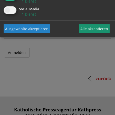
↓
1
Dienst
Benutzername
Social Media
↓
1
Dienst
Passwort
Ausgewählte akzeptieren
Alle akzeptieren
zurück
Katholische Presseagentur Kathpress