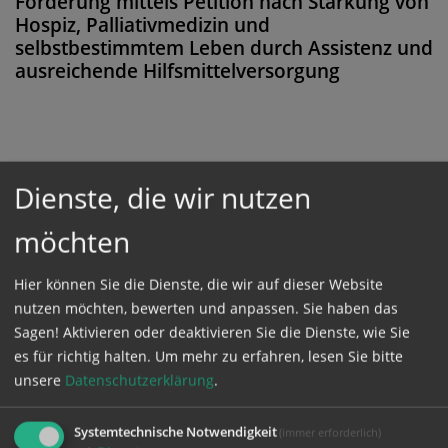
Forderung mittels Petition nach Stärkung von
Hospiz, Palliativmedizin und
selbstbestimmtem Leben durch Assistenz und
ausreichende Hilfsmittelversorgung
Diese Meldung ist nicht frei verfügbar. Bitte
Dienste, die wir nutzen
loggen Sie sich ein, oder bestellen Sie das
Produkt
Kathpress_online
.
möchten
Hier können Sie die Dienste, die wir auf dieser Website
GESCHÜTZTER BEREICH
nutzen möchten, bewerten und anpassen. Sie haben das
Sagen! Aktivieren oder deaktivieren Sie die Dienste, wie Sie
es für richtig halten.
Um mehr zu erfahren, lesen Sie bitte
Bitte melden Sie sich mit Ihrem Benutzernamen
unsere
Datenschutzerklärung
.
und Passwort an.
Systemtechnische Notwendigkeit
(immer erforderlich)