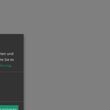
rten und
ie Sie es
lärung
.
akzeptieren