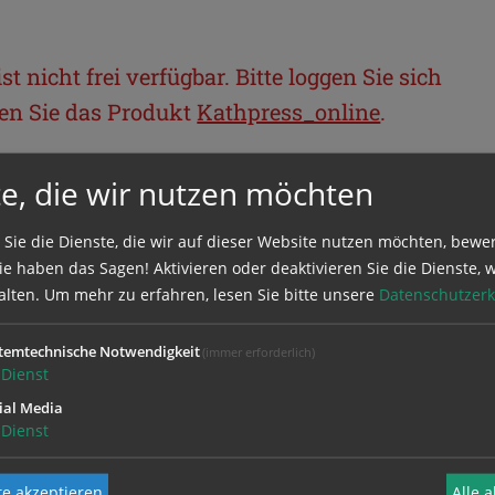
t nicht frei verfügbar. Bitte loggen Sie sich
llen Sie das Produkt
Kathpress_online
.
e, die wir nutzen möchten
BEREICH
 Sie die Dienste, die wir auf dieser Website nutzen möchten, bewe
ie sich mit Ihrem Benutzernamen und
e haben das Sagen! Aktivieren oder deaktivieren Sie die Dienste, w
alten.
Um mehr zu erfahren, lesen Sie bitte unsere
Datenschutzerk
temtechnische Notwendigkeit
(immer erforderlich)
Dienst
ial Media
Dienst
e akzeptieren
Alle 