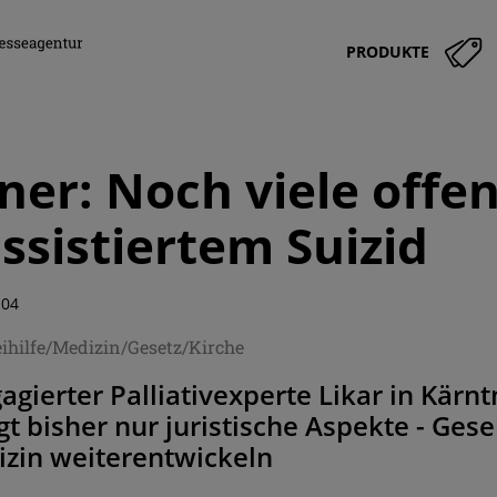
PRODUKTE
ner: Noch viele offe
ssistiertem Suizid
:04
eihilfe/Medizin/Gesetz/Kirche
gagierter Palliativexperte Likar in Kärn
gt bisher nur juristische Aspekte - Ges
izin weiterentwickeln