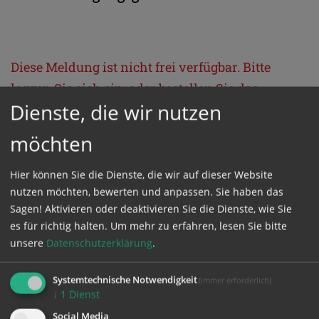
Diese Meldung ist nicht frei verfügbar. Bitte
loggen Sie sich ein, oder bestellen Sie das
Dienste, die wir nutzen
Produkt
Kathpress_online
.
möchten
GESCHÜTZTER BEREICH
Hier können Sie die Dienste, die wir auf dieser Website
nutzen möchten, bewerten und anpassen. Sie haben das
Bitte melden Sie sich mit Ihrem Benutzernamen
Sagen! Aktivieren oder deaktivieren Sie die Dienste, wie Sie
und Passwort an.
es für richtig halten.
Um mehr zu erfahren, lesen Sie bitte
unsere
Datenschutzerklärung
.
Benutzername
Systemtechnische Notwendigkeit
(immer erforderlich)
↓
1
Dienst
Social Media