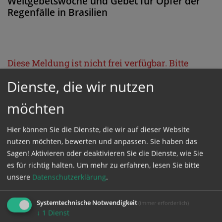
Weltgebetswoche und Gebet für Opfer der
Regenfälle in Brasilien
Diese Meldung ist nicht frei verfügbar. Bitte
loggen Sie sich ein, oder bestellen Sie das
Dienste, die wir nutzen
Produkt
Kathpress_online
.
möchten
GESCHÜTZTER BEREICH
Hier können Sie die Dienste, die wir auf dieser Website
nutzen möchten, bewerten und anpassen. Sie haben das
Sagen! Aktivieren oder deaktivieren Sie die Dienste, wie Sie
Bitte melden Sie sich mit Ihrem Benutzernamen
es für richtig halten.
Um mehr zu erfahren, lesen Sie bitte
und Passwort an.
unsere
Datenschutzerklärung
.
Benutzername
Systemtechnische Notwendigkeit
(immer erforderlich)
↓
1
Dienst