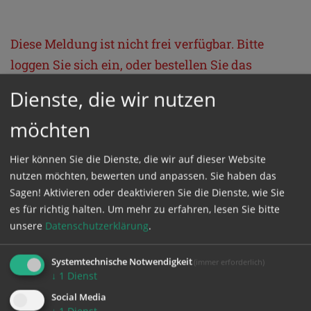
Diese Meldung ist nicht frei verfügbar. Bitte
loggen Sie sich ein, oder bestellen Sie das
Produkt
Kathpress_online
.
Dienste, die wir nutzen
möchten
GESCHÜTZTER BEREICH
Hier können Sie die Dienste, die wir auf dieser Website
Bitte melden Sie sich mit Ihrem Benutzernamen
nutzen möchten, bewerten und anpassen. Sie haben das
Sagen! Aktivieren oder deaktivieren Sie die Dienste, wie Sie
und Passwort an.
es für richtig halten.
Um mehr zu erfahren, lesen Sie bitte
unsere
Datenschutzerklärung
.
Benutzername
Systemtechnische Notwendigkeit
(immer erforderlich)
↓
1
Dienst
Passwort
Social Media