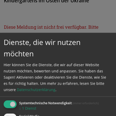
Kindergartens im Osten der Ukraine
Diese Meldung ist nicht frei verfügbar. Bitte
loggen Sie sich ein, oder bestellen Sie das
Dienste, die wir nutzen
Produkt
Kathpress_online
.
möchten
GESCHÜTZTER BEREICH
Hier können Sie die Dienste, die wir auf dieser Website
nutzen möchten, bewerten und anpassen. Sie haben das
Bitte melden Sie sich mit Ihrem Benutzernamen
Sagen! Aktivieren oder deaktivieren Sie die Dienste, wie Sie
und Passwort an.
es für richtig halten.
Um mehr zu erfahren, lesen Sie bitte
unsere
Datenschutzerklärung
.
Benutzername
Systemtechnische Notwendigkeit
(immer erforderlich)
↓
1
Dienst