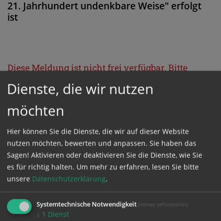
21. Jahrhundert undenkbare Weise" erfolgt
ist
Diese Meldung ist nicht frei verfügbar. Bitte
loggen Sie sich ein, oder bestellen Sie das
Dienste, die wir nutzen
Produkt
Kathpress_online
.
möchten
GESCHÜTZTER BEREICH
Hier können Sie die Dienste, die wir auf dieser Website
nutzen möchten, bewerten und anpassen. Sie haben das
Sagen! Aktivieren oder deaktivieren Sie die Dienste, wie Sie
Bitte melden Sie sich mit Ihrem Benutzernamen
es für richtig halten.
Um mehr zu erfahren, lesen Sie bitte
und Passwort an.
unsere
Datenschutzerklärung
.
Systemtechnische Notwendigkeit
(immer erforderlich)
Benutzername
↓
1
Dienst