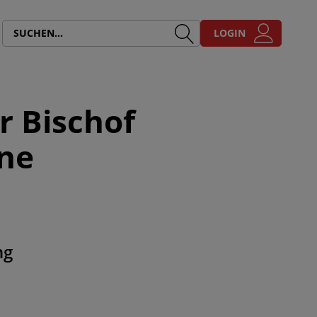
LOGIN
r Bischof
ine
ng