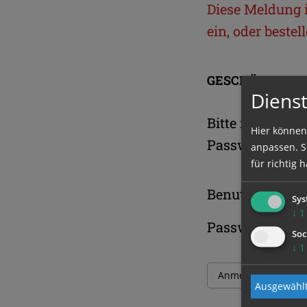
Diese Meldung is
ein, oder beste
GESCHÜTZTER 
Dienst
Bitte melden S
Hier können
Passwort an.
anpassen. Si
für richtig h
Benutzername
Sys
↓
1
Passwort
Soc
↓
1
Ausgewählt