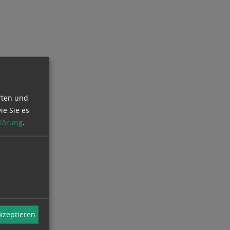
rten und
ie Sie es
lärung
.
akzeptieren