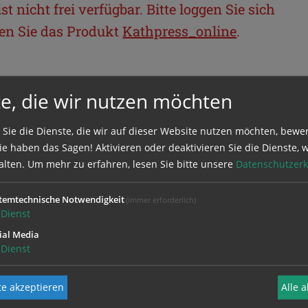
t nicht frei verfügbar. Bitte loggen Sie sich
llen Sie das Produkt
Kathpress_online
.
BEREICH
e, die wir nutzen möchten
ie sich mit Ihrem Benutzernamen und
 Sie die Dienste, die wir auf dieser Website nutzen möchten, bewe
e haben das Sagen! Aktivieren oder deaktivieren Sie die Dienste, w
alten.
Um mehr zu erfahren, lesen Sie bitte unsere
Datenschutzerk
temtechnische Notwendigkeit
(immer erforderlich)
Dienst
ial Media
Dienst
e akzeptieren
Alle 