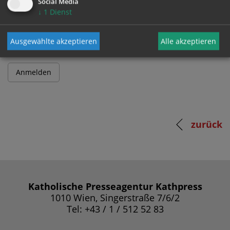
Social Media
↓
1
Dienst
Passwort
Ausgewählte akzeptieren
Alle akzeptieren
zurück
Katholische Presseagentur Kathpress
1010 Wien, Singerstraße 7/6/2
Tel: +43 / 1 / 512 52 83