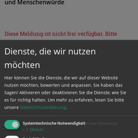
und Menschenwürde
Diese Meldung ist nicht frei verfügbar. Bitte
loggen Sie sich ein, oder bestellen Sie das
Dienste, die wir nutzen
Produkt
Kathpress_online
.
möchten
GESCHÜTZTER BEREICH
Hier können Sie die Dienste, die wir auf dieser Website
nutzen möchten, bewerten und anpassen. Sie haben das
Bitte melden Sie sich mit Ihrem Benutzernamen
Sagen! Aktivieren oder deaktivieren Sie die Dienste, wie Sie
es für richtig halten.
Um mehr zu erfahren, lesen Sie bitte
und Passwort an.
unsere
Datenschutzerklärung
.
Benutzername
Systemtechnische Notwendigkeit
(immer erforderlich)
↓
1
Dienst