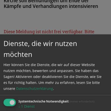
Kirche soll Bemühungen um Ende der
Kämpfe und Verhandlungen intensivieren
Diese Meldung ist nicht frei verfügbar. Bitte
loggen Sie sich ein, oder bestellen Sie das
Dienste, die wir nutzen
Produkt
Kathpress_online
.
möchten
GESCHÜTZTER BEREICH
Hier können Sie die Dienste, die wir auf dieser Website
nutzen möchten, bewerten und anpassen. Sie haben das
Sagen! Aktivieren oder deaktivieren Sie die Dienste, wie Sie
Bitte melden Sie sich mit Ihrem Benutzernamen
es für richtig halten.
Um mehr zu erfahren, lesen Sie bitte
und Passwort an.
unsere
Datenschutzerklärung
.
Benutzername
Systemtechnische Notwendigkeit
(immer erforderlich)
↓
1
Dienst