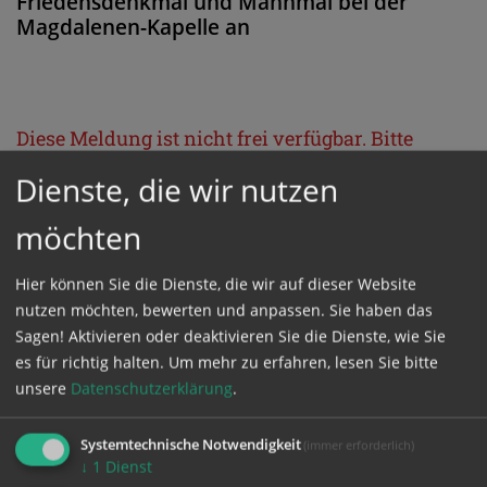
Friedensdenkmal und Mahnmal bei der
Magdalenen-Kapelle an
Diese Meldung ist nicht frei verfügbar. Bitte
loggen Sie sich ein, oder bestellen Sie das
Dienste, die wir nutzen
Produkt
Kathpress_online
.
möchten
GESCHÜTZTER BEREICH
Hier können Sie die Dienste, die wir auf dieser Website
nutzen möchten, bewerten und anpassen. Sie haben das
Sagen! Aktivieren oder deaktivieren Sie die Dienste, wie Sie
Bitte melden Sie sich mit Ihrem Benutzernamen
es für richtig halten.
Um mehr zu erfahren, lesen Sie bitte
und Passwort an.
unsere
Datenschutzerklärung
.
Benutzername
Systemtechnische Notwendigkeit
(immer erforderlich)
↓
1
Dienst