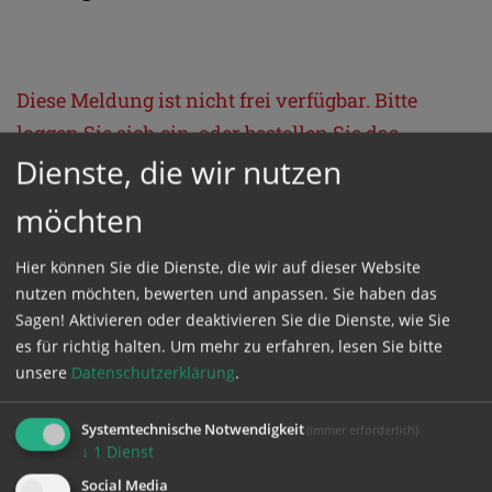
Diese Meldung ist nicht frei verfügbar. Bitte
loggen Sie sich ein, oder bestellen Sie das
Dienste, die wir nutzen
Produkt
Kathpress_online
.
möchten
GESCHÜTZTER BEREICH
Hier können Sie die Dienste, die wir auf dieser Website
nutzen möchten, bewerten und anpassen. Sie haben das
Bitte melden Sie sich mit Ihrem Benutzernamen
Sagen! Aktivieren oder deaktivieren Sie die Dienste, wie Sie
und Passwort an.
es für richtig halten.
Um mehr zu erfahren, lesen Sie bitte
unsere
Datenschutzerklärung
.
Benutzername
Systemtechnische Notwendigkeit
(immer erforderlich)
↓
1
Dienst
Social Media