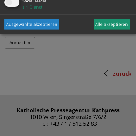
Social Media
↓
1
Dienst
Passwort
Ausgewählte akzeptieren
Alle akzeptieren
zurück
Katholische Presseagentur Kathpress
1010 Wien, Singerstraße 7/6/2
Tel: +43 / 1 / 512 52 83