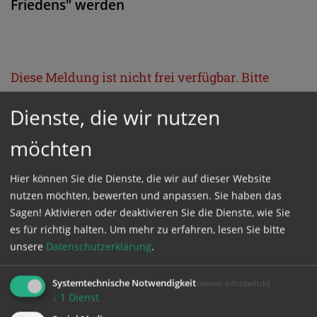
Friedens" werden
Diese Meldung ist nicht frei verfügbar. Bitte
loggen Sie sich ein, oder bestellen Sie das
Dienste, die wir nutzen
Produkt
Kathpress_online
.
möchten
GESCHÜTZTER BEREICH
Hier können Sie die Dienste, die wir auf dieser Website
nutzen möchten, bewerten und anpassen. Sie haben das
Bitte melden Sie sich mit Ihrem Benutzernamen
Sagen! Aktivieren oder deaktivieren Sie die Dienste, wie Sie
es für richtig halten.
Um mehr zu erfahren, lesen Sie bitte
und Passwort an.
unsere
Datenschutzerklärung
.
Benutzername
Systemtechnische Notwendigkeit
(immer erforderlich)
↓
1
Dienst