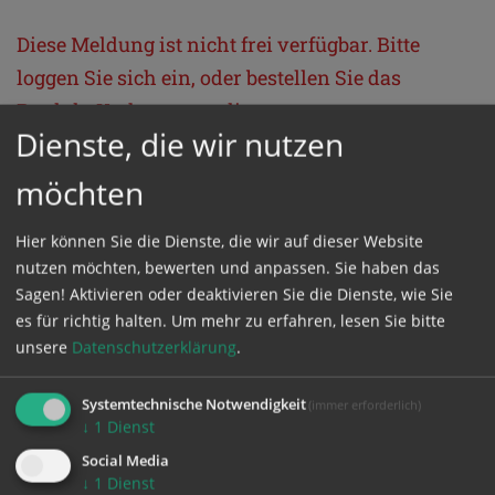
Diese Meldung ist nicht frei verfügbar. Bitte
loggen Sie sich ein, oder bestellen Sie das
Produkt
Kathpress_online
.
Dienste, die wir nutzen
möchten
GESCHÜTZTER BEREICH
Hier können Sie die Dienste, die wir auf dieser Website
Bitte melden Sie sich mit Ihrem Benutzernamen
nutzen möchten, bewerten und anpassen. Sie haben das
und Passwort an.
Sagen! Aktivieren oder deaktivieren Sie die Dienste, wie Sie
es für richtig halten.
Um mehr zu erfahren, lesen Sie bitte
unsere
Datenschutzerklärung
.
Benutzername
Systemtechnische Notwendigkeit
(immer erforderlich)
↓
1
Dienst
Passwort
Social Media
↓
1
Dienst