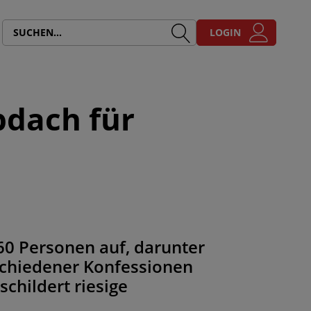
LOGIN
bdach für
0 Personen auf, darunter
rschiedener Konfessionen
childert riesige