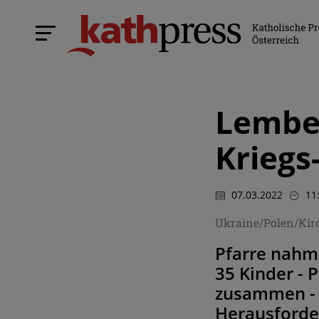
Lember
Kriegs
07.03.2022
11
Ukraine/Polen/Kirc
Pfarre nahm
35 Kinder - 
zusammen - M
Herausforde