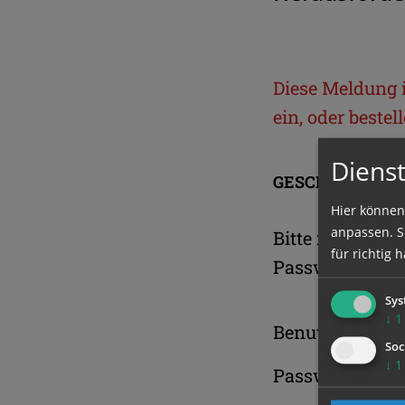
Diese Meldung is
ein, oder beste
Dienst
GESCHÜTZTER 
Hier können
anpassen. Si
Bitte melden S
für richtig h
Passwort an.
Sys
↓
1
Benutzername
Soc
↓
1
Passwort