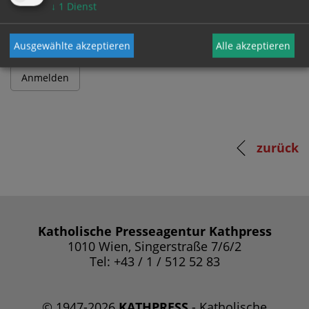
Passwort
↓
1
Dienst
Ausgewählte akzeptieren
Alle akzeptieren
zurück
Katholische Presseagentur Kathpress
1010 Wien, Singerstraße 7/6/2
Tel: +43 / 1 / 512 52 83
© 1947-2026
KATHPRESS
- Katholische