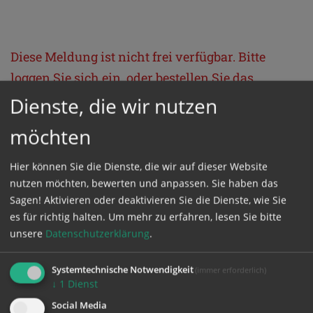
Diese Meldung ist nicht frei verfügbar. Bitte
loggen Sie sich ein, oder bestellen Sie das
Produkt
Kathpress_online
.
Dienste, die wir nutzen
möchten
GESCHÜTZTER BEREICH
Hier können Sie die Dienste, die wir auf dieser Website
nutzen möchten, bewerten und anpassen. Sie haben das
Bitte melden Sie sich mit Ihrem Benutzernamen
Sagen! Aktivieren oder deaktivieren Sie die Dienste, wie Sie
und Passwort an.
es für richtig halten.
Um mehr zu erfahren, lesen Sie bitte
unsere
Datenschutzerklärung
.
Benutzername
Systemtechnische Notwendigkeit
(immer erforderlich)
↓
1
Dienst
Social Media