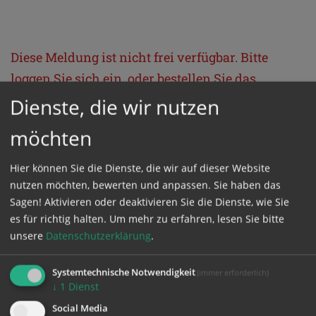
Diese Meldung ist nicht frei verfügbar. Bitte
loggen Sie sich ein, oder bestellen Sie das
Produkt
Kathpress_online
.
Dienste, die wir nutzen
möchten
GESCHÜTZTER BEREICH
Hier können Sie die Dienste, die wir auf dieser Website
nutzen möchten, bewerten und anpassen. Sie haben das
Bitte melden Sie sich mit Ihrem Benutzernamen
Sagen! Aktivieren oder deaktivieren Sie die Dienste, wie Sie
und Passwort an.
es für richtig halten.
Um mehr zu erfahren, lesen Sie bitte
unsere
Datenschutzerklärung
.
Benutzername
Systemtechnische Notwendigkeit
(immer erforderlich)
↓
1
Dienst
Social Media