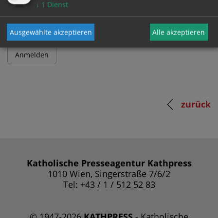
Passwort
↓
1
Dienst
Ausgewählte akzeptieren
Alle akzeptieren
zurück
Katholische Presseagentur Kathpress
1010 Wien, Singerstraße 7/6/2
Tel: +43 / 1 / 512 52 83
© 1947-2026
KATHPRESS
- Katholische