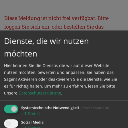
Diese Meldung ist nicht frei verfügbar. Bitte
loggen Sie sich ein, oder bestellen Sie das
Produkt
Kathpress_online
.
Dienste, die wir nutzen
möchten
GESCHÜTZTER BEREICH
Hier können Sie die Dienste, die wir auf dieser Website
Bitte melden Sie sich mit Ihrem Benutzernamen
nutzen möchten, bewerten und anpassen. Sie haben das
Sagen! Aktivieren oder deaktivieren Sie die Dienste, wie Sie
und Passwort an.
es für richtig halten.
Um mehr zu erfahren, lesen Sie bitte
unsere
Datenschutzerklärung
.
Benutzername
Systemtechnische Notwendigkeit
(immer erforderlich)
↓
1
Dienst
Passwort
Social Media