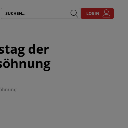
LOGIN
stag der
rsöhnung
söhnung