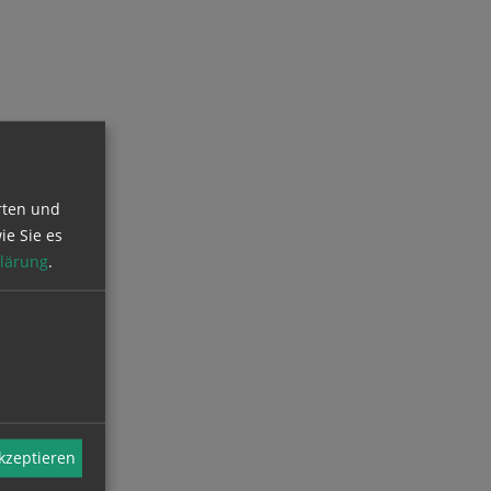
rten und
ie Sie es
lärung
.
akzeptieren