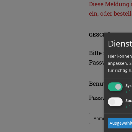
Diese Meldung is
ein, oder beste
GESCHÜTZTER 
Dienst
Bitte melden S
Hier können
Passwort an.
anpassen. Si
für richtig h
Benutzername
Sys
↓
1
Passwort
Soc
↓
1
Ausgewählt