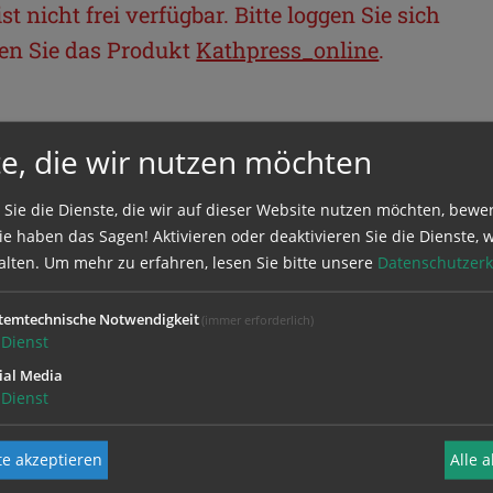
t nicht frei verfügbar. Bitte loggen Sie sich
llen Sie das Produkt
Kathpress_online
.
BEREICH
e, die wir nutzen möchten
ie sich mit Ihrem Benutzernamen und
 Sie die Dienste, die wir auf dieser Website nutzen möchten, bewe
e haben das Sagen! Aktivieren oder deaktivieren Sie die Dienste, w
alten.
Um mehr zu erfahren, lesen Sie bitte unsere
Datenschutzerk
temtechnische Notwendigkeit
(immer erforderlich)
Dienst
ial Media
Dienst
e akzeptieren
Alle 