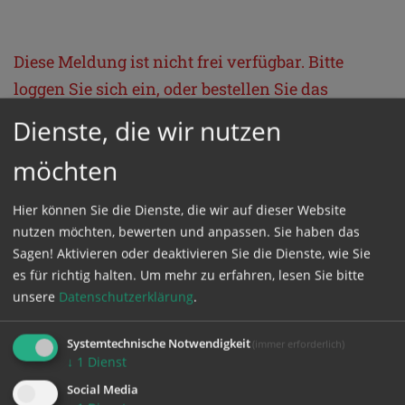
Diese Meldung ist nicht frei verfügbar. Bitte
loggen Sie sich ein, oder bestellen Sie das
Produkt
Kathpress_online
.
Dienste, die wir nutzen
möchten
GESCHÜTZTER BEREICH
Hier können Sie die Dienste, die wir auf dieser Website
Bitte melden Sie sich mit Ihrem Benutzernamen
nutzen möchten, bewerten und anpassen. Sie haben das
Sagen! Aktivieren oder deaktivieren Sie die Dienste, wie Sie
und Passwort an.
es für richtig halten.
Um mehr zu erfahren, lesen Sie bitte
unsere
Datenschutzerklärung
.
Benutzername
Systemtechnische Notwendigkeit
(immer erforderlich)
↓
1
Dienst
Social Media
Passwort