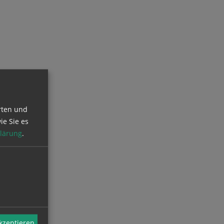
rten und
ie Sie es
lärung
.
akzeptieren