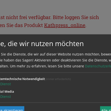
t nicht frei verfügbar. Bitte loggen Sie sich
llen Sie das Produkt
Kathpress_online
.
e, die wir nutzen möchten
BEREICH
 Sie die Dienste, die wir auf dieser Website nutzen möchten, bewe
ie sich mit Ihrem Benutzernamen und
e haben das Sagen! Aktivieren oder deaktivieren Sie die Dienste, w
alten.
Um mehr zu erfahren, lesen Sie bitte unsere
Datenschutzerk
temtechnische Notwendigkeit
(immer erforderlich)
Dienst
ial Media
Dienst
e akzeptieren
Alle 