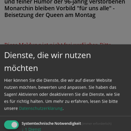
und feiner Humor der 96-jährig verstorbenen
Monarchin bleiben Vorbild "für uns alle" -
Beisetzung der Queen am Montag
Diese Meldung ist nicht frei verfügbar. Bitte
Dienste, die wir nutzen
loggen Sie sich ein, oder bestellen Sie das
Produkt
Kathpress_online
.
möchten
Hier können Sie die Dienste, die wir auf dieser Website
GESCHÜTZTER BEREICH
nutzen möchten, bewerten und anpassen. Sie haben das
Sagen! Aktivieren oder deaktivieren Sie die Dienste, wie Sie
Bitte melden Sie sich mit Ihrem Benutzernamen
es für richtig halten.
Um mehr zu erfahren, lesen Sie bitte
und Passwort an.
unsere
Datenschutzerklärung
.
Systemtechnische Notwendigkeit
(immer erforderlich)
Benutzername
↓
1
Dienst