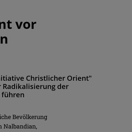
nt vor
en
iative Christlicher Orient"
r Radikalisierung der
 führen
liche Bevölkerung
h Nalbandian,