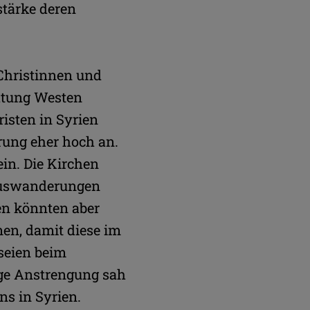
stärke deren
 Christinnen und
chtung Westen
risten in Syrien
rung eher hoch an.
ein. Die Kirchen
nauswanderungen
en könnten aber
en, damit diese im
seien beim
ge Anstrengung sah
ns in Syrien.