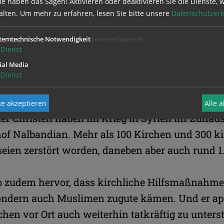
e haben das Sagen! Aktivieren oder deaktivieren Sie die Dienste, w
 und Christen vor Ort im Orient seien auch die 
alten.
Um mehr zu erfahren, lesen Sie bitte unsere
Datenschutzerk
n weiteres Aufkommen radikaler Islamisten verh
temtechnische Notwendigkeit
(immer erforderlich)
Dienst
ial Media
 Not
Dienst
Not im Land und der Zerstörungen sei eigentlic
e akzeptieren
Alle 
der Christen haben im Krieg in Syrien ihr Zuhaus
hof Nalbandian. Mehr als 100 Kirchen und 300 ki
seien zerstört worden, daneben aber auch rund 
 zudem hervor, dass kirchliche Hilfsmaßnahmen
sondern auch Muslimen zugute kämen. Und er app
chen vor Ort auch weiterhin tatkräftig zu unters