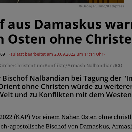
© Georg Pulling/Kathpress
f aus Damaskus war
 Osten ohne Christ
:09
(zuletzt bearbeitet am 20.09.2022 um 11:14 Uhr)
/Kirche/Christentum/Konflikte/Armash.Nalbandian/ICO
Bischof Nalbandian bei Tagung der "Init
 Orient ohne Christen würde zu weitere
Welt und zu Konflikten mit dem Westen
9.2022 (KAP) Vor einem Nahen Osten ohne christ
sch-apostolische Bischof von Damaskus, Armas