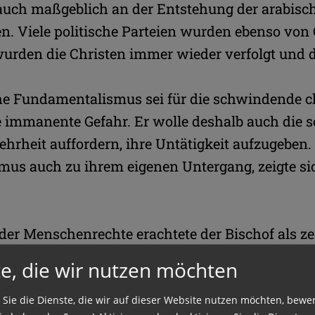
 auch maßgeblich an der Entstehung der arabisc
en. Viele politische Parteien wurden ebenso von
urden die Christen immer wieder verfolgt und d
he Fundamentalismus sei für die schwindende ch
e immanente Gefahr. Er wolle deshalb auch die
rheit auffordern, ihre Untätigkeit aufzugeben. 
us auch zu ihrem eigenen Untergang, zeigte s
der Menschenrechte erachtete der Bischof als zen
Bewohner des Landes. Um das Bewusstsein dafür 
e, die wir nutzen möchten
ch viel mehr als bisher Brücken zu den Muslime
von Bischof Nalbandian. Der interreligiöse Dial
 Sie die Dienste, die wir auf dieser Website nutzen möchten, bewe