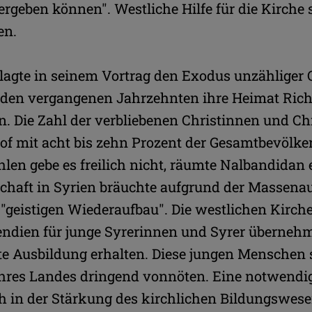
tergeben können". Westliche Hilfe für die Kirche 
en.
klagte in seinem Vortrag den Exodus unzähliger
in den vergangenen Jahrzehnten ihre Heimat Ri
n. Die Zahl der verbliebenen Christinnen und Ch
hof mit acht bis zehn Prozent der Gesamtbevölke
hlen gebe es freilich nicht, räumte Nalbandidan 
lschaft in Syrien bräuchte aufgrund der Masse
"geistigen Wiederaufbau". Die westlichen Kirch
endien für junge Syrerinnen und Syrer übernehm
te Ausbildung erhalten. Diese jungen Menschen 
hres Landes dringend vonnöten. Eine notwendi
h in der Stärkung des kirchlichen Bildungswese