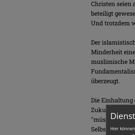
Christen seien
beteiligt gewes
Und trotzdem w
Der islamistisc
Minderheit ein
muslimische Meh
Fundamentalism
überzeugt.
Die Einhaltung 
Zukunft aller 
Dienst
"müssen wir no
Selbstanspruch 
Hier können