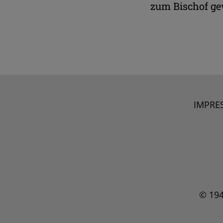
zum Bischof gew
IMPRE
© 19