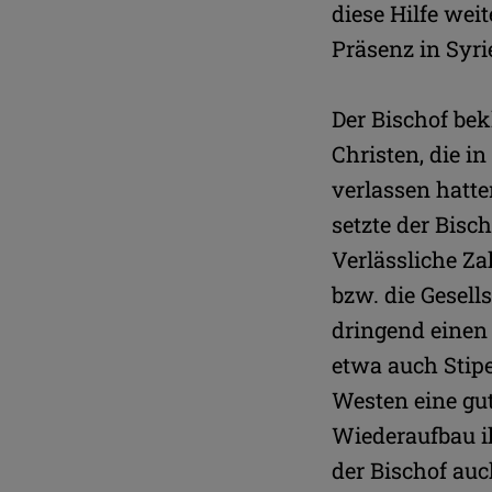
diese Hilfe wei
Präsenz in Syri
Der Bischof be
Christen, die 
verlassen hatte
setzte der Bisc
Verlässliche Za
bzw. die Gesel
dringend einen 
etwa auch Stip
Westen eine gu
Wiederaufbau i
der Bischof auc