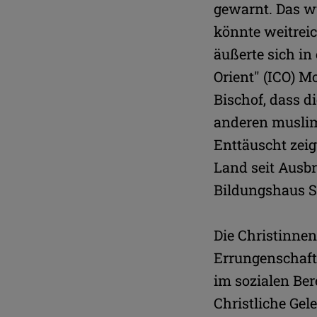
gewarnt. Das w
könnte weitrei
äußerte sich in
Orient" (ICO) M
Bischof, dass d
anderen muslim
Enttäuscht zeig
Land seit Ausbr
Bildungshaus St
Die Christinnen
Errungenschafte
im sozialen Ber
Christliche Ge