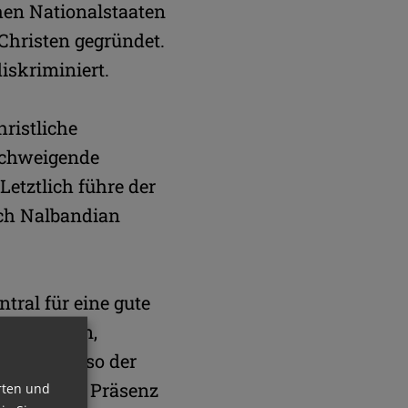
hen Nationalstaaten
 Christen gegründet.
iskriminiert.
ristliche
 schweigende
Letztlich führe der
ich Nalbandian
tral für eine gute
zu stärken,
n bauen", so der
og bzw. die Präsenz
rten und