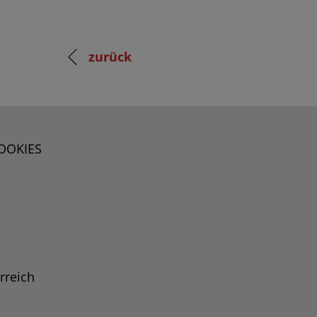
zurück
OOKIES
rreich