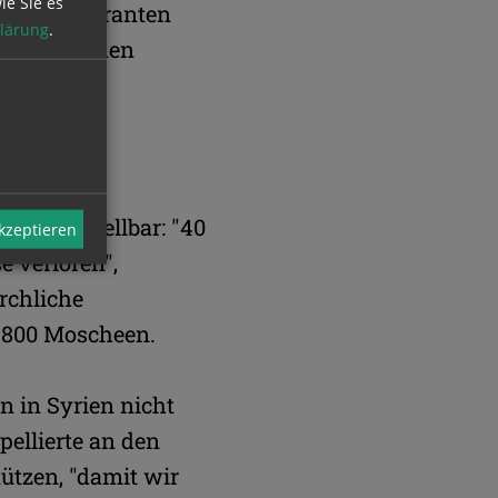
ie Sie es
einzigen Garanten
lärung
.
indert werden
h unvorstellbar: "40
akzeptieren
e verloren",
rchliche
1.800 Moscheen.
 in Syrien nicht
ellierte an den
tützen, "damit wir