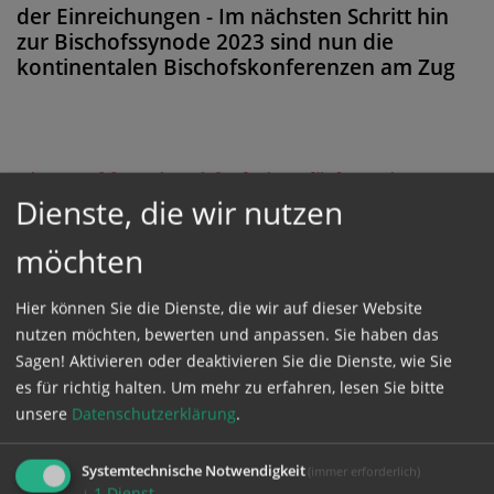
der Einreichungen - Im nächsten Schritt hin
zur Bischofssynode 2023 sind nun die
kontinentalen Bischofskonferenzen am Zug
Diese Meldung ist nicht frei verfügbar. Bitte
Dienste, die wir nutzen
loggen Sie sich ein, oder bestellen Sie das
Produkt
Kathpress_online
.
möchten
Hier können Sie die Dienste, die wir auf dieser Website
GESCHÜTZTER BEREICH
nutzen möchten, bewerten und anpassen. Sie haben das
Sagen! Aktivieren oder deaktivieren Sie die Dienste, wie Sie
Bitte melden Sie sich mit Ihrem Benutzernamen
es für richtig halten.
Um mehr zu erfahren, lesen Sie bitte
unsere
Datenschutzerklärung
.
und Passwort an.
Systemtechnische Notwendigkeit
(immer erforderlich)
Benutzername
↓
1
Dienst