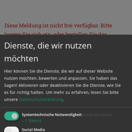
Diese Meldung ist nicht frei verfügbar. Bitte
loggen Sie sich ein, oder bestellen Sie das
Produkt
Kathpress_online
.
Dienste, die wir nutzen
möchten
GESCHÜTZTER BEREICH
Hier können Sie die Dienste, die wir auf dieser Website
nutzen möchten, bewerten und anpassen. Sie haben das
Bitte melden Sie sich mit Ihrem Benutzernamen
Sagen! Aktivieren oder deaktivieren Sie die Dienste, wie Sie
und Passwort an.
es für richtig halten.
Um mehr zu erfahren, lesen Sie bitte
unsere
Datenschutzerklärung
.
Benutzername
Systemtechnische Notwendigkeit
(immer erforderlich)
↓
1
Dienst
Social Media