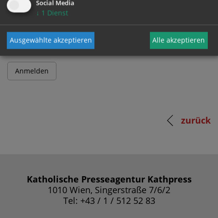
Social Media
↓
1
Dienst
Passwort
Ausgewählte akzeptieren
Alle akzeptieren
zurück
Katholische Presseagentur Kathpress
1010 Wien, Singerstraße 7/6/2
Tel: +43 / 1 / 512 52 83