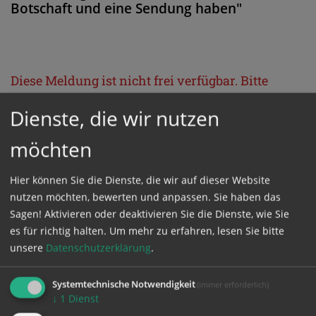
Botschaft und eine Sendung haben"
Diese Meldung ist nicht frei verfügbar. Bitte
loggen Sie sich ein, oder bestellen Sie das
Dienste, die wir nutzen
Produkt
Kathpress_online
.
möchten
GESCHÜTZTER BEREICH
Hier können Sie die Dienste, die wir auf dieser Website
nutzen möchten, bewerten und anpassen. Sie haben das
Bitte melden Sie sich mit Ihrem Benutzernamen
Sagen! Aktivieren oder deaktivieren Sie die Dienste, wie Sie
es für richtig halten.
Um mehr zu erfahren, lesen Sie bitte
und Passwort an.
unsere
Datenschutzerklärung
.
Benutzername
Systemtechnische Notwendigkeit
(immer erforderlich)
↓
1
Dienst