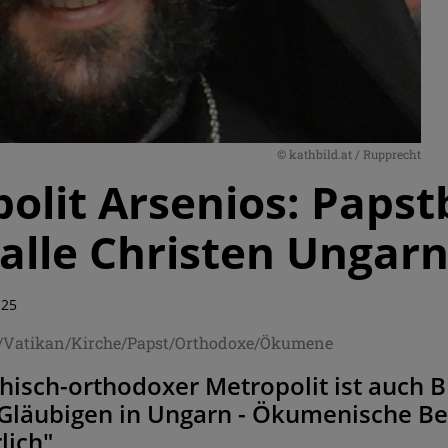
© kathbild.at / Rupprecht
olit Arsenios: Paps
 alle Christen Ungar
:25
/Vatikan/Kirche/Papst/Orthodoxe/Ökumene
hisch-orthodoxer Metropolit ist auch Bi
Gläubigen in Ungarn - Ökumenische Be
lich"