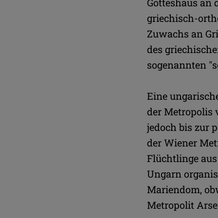
Gotteshaus an 
griechisch-orth
Zuwachs an Gri
des griechisch
sogenannten "so
Eine ungarische
der Metropolis 
jedoch bis zur 
der Wiener Metr
Flüchtlinge au
Ungarn organis
Mariendom, obw
Metropolit Arse