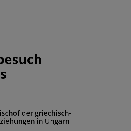
tbesuch
ns
schof der griechisch-
ziehungen in Ungarn