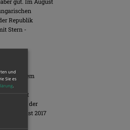
aber gut. Im August
ungarischen
der Republik
it Stern -
rten und
garn und dem
ie Sie es
 von der
lärung
.
Innenstadt
ale Zentrum der
abe im August 2017
. Die