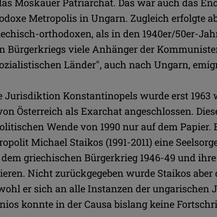
das Moskauer Patriarchat. Das war auch das End
odoxe Metropolis in Ungarn. Zugleich erfolgte abe
echisch-orthodoxen, als in den 1940er/50er-Ja
en Bürgerkriegs viele Anhänger der Kommunisten
zialistischen Länder", auch nach Ungarn, emigr
 Jurisdiktion Konstantinopels wurde erst 1963 
von Österreich als Exarchat angeschlossen. Die
politischen Wende von 1990 nur auf dem Papier.
opolit Michael Staikos (1991-2011) eine Seelsorge
s dem griechischen Bürgerkrieg 1946-49 und i
ieren. Nicht zurückgegeben wurde Staikos aber 
ohl er sich an alle Instanzen der ungarischen 
nios konnte in der Causa bislang keine Fortschrit