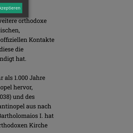
akzeptieren
eitere orthodoxe
bischen,
offiziellen Kontakte
diese die
ndigt hat.
 als 1.000 Jahre
pel hervor,
1038) und des
tantinopel aus nach
artholomaios I. hat
orthodoxen Kirche