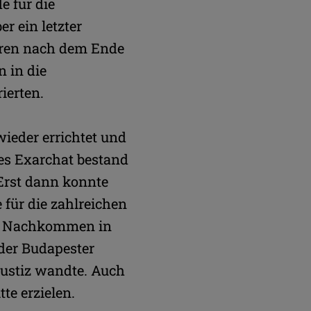
e für die
r ein letzter
hren nach dem Ende
 in die
ierten.
wieder errichtet und
ses Exarchat bestand
 Erst dann konnte
 für die zahlreichen
hre Nachkommen in
der Budapester
Justiz wandte. Auch
te erzielen.