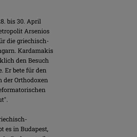
 bis 30. April
tropolit Arsenios
ür die griechisch-
Ungarn. Kardamakis
klich den Besuch
. Er bete für den
n der Orthodoxen
reformatorischen
t".
riechisch-
t es in Budapest,