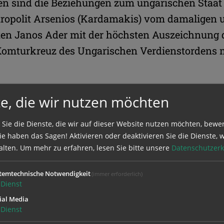
n sind die Beziehungen zum ungarischen Staat 
ropolit Arsenios (Kardamakis) vom damaligen 
ten Janos Ader mit der höchsten Auszeichnung 
omturkreuz des Ungarischen Verdienstordens m
mit Konstantinopel
e, die wir nutzen möchten
 Sie die Dienste, die wir auf dieser Website nutzen möchten, bewe
m Abschluss einer Art Konkordat zwischen Un
e haben das Sagen! Aktivieren oder deaktivieren Sie die Dienste, w
n Konstantinopel. 2017 wurde laut dem Exarchat
alten.
Um mehr zu erfahren, lesen Sie bitte unsere
Datenschutzerk
gierung ein Gebäudekomplex in der Budapester 
temtechnische Notwendigkeit
(immer erforderlich)
künftig das administrative, spirituelle und sozi
Dienst
rche in Ungarn sein soll. Zur feierlichen Überg
ial Media
Dienst
 Ökumenische Patriarch Bartholomaios angereist