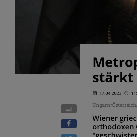
Metrop
stärkt
17.04.2023
11
Ungarn/Österreich
Wiener griec
orthodoxen 
"geschwister