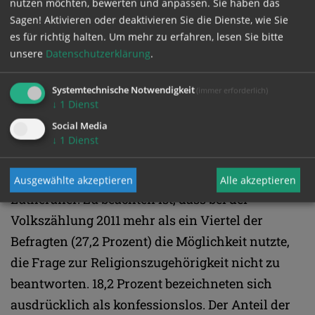
nutzen möchten, bewerten und anpassen. Sie haben das
Eurobarometer-Umfrage 2019 bezeichneten sich
Sagen! Aktivieren oder deaktivieren Sie die Dienste, wie Sie
rund 60 Prozent als katholisch. Auch das
es für richtig halten.
Um mehr zu erfahren, lesen Sie bitte
vatikanische Jahrbuch verzeichnet für das Land
unsere
Datenschutzerklärung
.
mehr als 6 Millionen Katholiken. Aktuelle
Systemtechnische Notwendigkeit
Religionsdaten aus dem Zensus 2022 liegen noch
(immer erforderlich)
↓
1
Dienst
nicht vor. Zur Volkszählung 2011 aber
Social Media
identifizierten sich nur 39 Prozent der Ungarn als
↓
1
Dienst
Katholiken, dahinter folgten 11,6 Prozent
Reformierte (Calvinisten) und 2,2 Prozent
Ausgewählte akzeptieren
Alle akzeptieren
Lutheraner. Zu beachten ist, dass bei der
Volkszählung 2011 mehr als ein Viertel der
Befragten (27,2 Prozent) die Möglichkeit nutzte,
die Frage zur Religionszugehörigkeit nicht zu
beantworten. 18,2 Prozent bezeichneten sich
ausdrücklich als konfessionslos. Der Anteil der