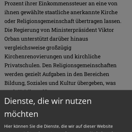
Prozent ihrer Einkommenssteuer an eine von
ihnen gewählte staatliche anerkannte Kirche
oder Religionsgemeinschaft übertragen lassen.
Die Regierung von Ministerpräsident Viktor
Orban unterstützt darüber hinaus
vergleichsweise großzügig
Kirchenrenovierungen und kirchliche
Privatschulen. Den Religionsgemeinschaften
werden gezielt Aufgaben in den Bereichen
Bildung, Soziales und Kultur übergeben, was
auch Kritik auslöst.
Dienste, die wir nutzen
Laut jüngster Volkszählung 2022 zählt Ungarn
möchten
rund 9,6 Millionen Einwohner. Rund zwei Drittel
von ihnen sind katholisch getauft, und bei einer
Hier können Sie die Dienste, die wir auf dieser Website