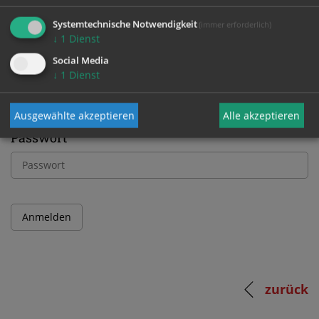
Bitte melden Sie sich mit Ihrem Benutzernamen
Systemtechnische Notwendigkeit
(immer erforderlich)
und Passwort an.
↓
1
Dienst
Social Media
↓
1
Dienst
Benutzername
Ausgewählte akzeptieren
Alle akzeptieren
Passwort
zurück