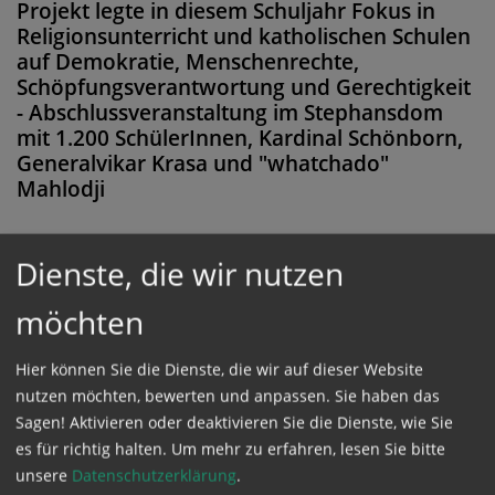
Projekt legte in diesem Schuljahr Fokus in
Religionsunterricht und katholischen Schulen
auf Demokratie, Menschenrechte,
Schöpfungsverantwortung und Gerechtigkeit
- Abschlussveranstaltung im Stephansdom
mit 1.200 SchülerInnen, Kardinal Schönborn,
Generalvikar Krasa und "whatchado"
Mahlodji
Dienste, die wir nutzen
Diese Meldung ist nicht frei verfügbar. Bitte
möchten
loggen Sie sich ein, oder bestellen Sie das
Produkt
Kathpress_online
.
Hier können Sie die Dienste, die wir auf dieser Website
nutzen möchten, bewerten und anpassen. Sie haben das
Sagen! Aktivieren oder deaktivieren Sie die Dienste, wie Sie
GESCHÜTZTER BEREICH
es für richtig halten.
Um mehr zu erfahren, lesen Sie bitte
unsere
Datenschutzerklärung
.