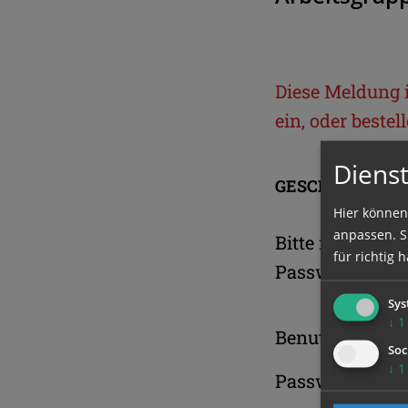
Diese Meldung is
ein, oder beste
Dienst
GESCHÜTZTER 
Hier können
anpassen. Si
Bitte melden S
für richtig h
Passwort an.
Sys
↓
1
Benutzername
Soc
↓
1
Passwort