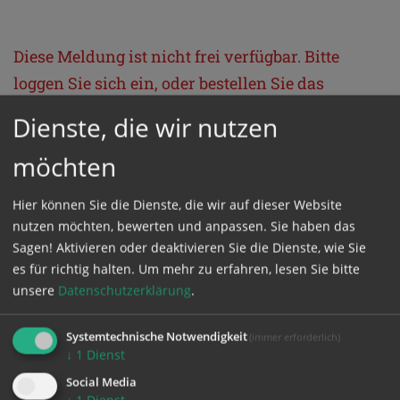
Diese Meldung ist nicht frei verfügbar. Bitte
loggen Sie sich ein, oder bestellen Sie das
Produkt
Kathpress_online
.
Dienste, die wir nutzen
möchten
GESCHÜTZTER BEREICH
Hier können Sie die Dienste, die wir auf dieser Website
Bitte melden Sie sich mit Ihrem Benutzernamen
nutzen möchten, bewerten und anpassen. Sie haben das
Sagen! Aktivieren oder deaktivieren Sie die Dienste, wie Sie
und Passwort an.
es für richtig halten.
Um mehr zu erfahren, lesen Sie bitte
unsere
Datenschutzerklärung
.
Benutzername
Systemtechnische Notwendigkeit
(immer erforderlich)
↓
1
Dienst
Passwort
Social Media