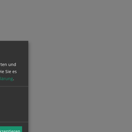
rten und
ie Sie es
lärung
.
akzeptieren