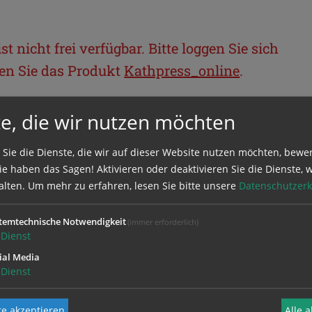
t nicht frei verfügbar. Bitte loggen Sie sich
llen Sie das Produkt
Kathpress_online
.
e, die wir nutzen möchten
BEREICH
 Sie die Dienste, die wir auf dieser Website nutzen möchten, bewe
ie sich mit Ihrem Benutzernamen und
e haben das Sagen! Aktivieren oder deaktivieren Sie die Dienste, w
alten.
Um mehr zu erfahren, lesen Sie bitte unsere
Datenschutzerk
temtechnische Notwendigkeit
(immer erforderlich)
Dienst
ial Media
Dienst
e akzeptieren
Alle 