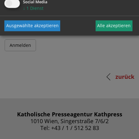
Social Media
↓
1
Dienst
Passwort
Ausgewählte akzeptieren
Alle akzeptieren
zurück
Katholische Presseagentur Kathpress
1010 Wien, Singerstraße 7/6/2
Tel: +43 / 1 / 512 52 83