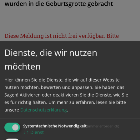
wurden in die Geburtsgrotte gebracht
Diese Meldung ist nicht frei verfügbar. Bitte
loggen Sie sich ein, oder bestellen Sie das
Dienste, die wir nutzen
Produkt
Kathpress_online
.
möchten
GESCHÜTZTER BEREICH
Hier können Sie die Dienste, die wir auf dieser Website
nutzen möchten, bewerten und anpassen. Sie haben das
Bitte melden Sie sich mit Ihrem Benutzernamen
Sagen! Aktivieren oder deaktivieren Sie die Dienste, wie Sie
es für richtig halten.
Um mehr zu erfahren, lesen Sie bitte
und Passwort an.
unsere
Datenschutzerklärung
.
Benutzername
Systemtechnische Notwendigkeit
(immer erforderlich)
↓
1
Dienst