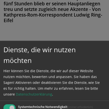
fünf Stunden blieb er seinen Hauptanliegen
treu und setzte zugleich neue Akzente - Von
Kathpress-Rom-Korrespondent Ludwig Ring-
Eifel
Diese Meldung ist nicht frei verfügbar. Bitte
Dienste, die wir nutzen
loggen Sie sich ein, oder bestellen Sie das
möchten
Produkt
Kathpress_online
.
Hier können Sie die Dienste, die wir auf dieser Website
GESCHÜTZTER BEREICH
nutzen möchten, bewerten und anpassen. Sie haben das
Sagen! Aktivieren oder deaktivieren Sie die Dienste, wie Sie
es für richtig halten.
Um mehr zu erfahren, lesen Sie bitte
Bitte melden Sie sich mit Ihrem Benutzernamen
unsere
Datenschutzerklärung
.
und Passwort an.
Systemtechnische Notwendigkeit
(immer erforderlich)