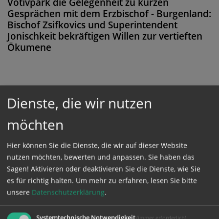
Votivpark die Gelegenheit zu kurzen
Gesprächen mit dem Erzbischof - Burgenland:
Bischof Zsifkovics und Superintendent
Jonischkeit bekräftigen Willen zur vertieften
Ökumene
Diese Meldung ist nicht frei verfügbar. Bitte
Dienste, die wir nutzen
loggen Sie sich ein, oder bestellen Sie das
möchten
Produkt
Kathpress_online
.
Hier können Sie die Dienste, die wir auf dieser Website
nutzen möchten, bewerten und anpassen. Sie haben das
GESCHÜTZTER BEREICH
Sagen! Aktivieren oder deaktivieren Sie die Dienste, wie Sie
es für richtig halten.
Um mehr zu erfahren, lesen Sie bitte
Bitte melden Sie sich mit Ihrem Benutzernamen
unsere
Datenschutzerklärung
.
und Passwort an.
Systemtechnische Notwendigkeit
(immer erforderlich)