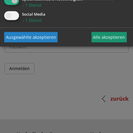
↓
1
Dienst
Benutzername
Social Media
↓
1
Dienst
Passwort
Ausgewählte akzeptieren
Alle akzeptieren
zurück