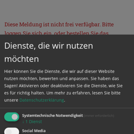
Diese Meldung ist nicht frei verfügbar. Bitte
loggen Sie sich ein, oder bestellen Sie das
Produkt
Kathpress_online
.
Dienste, die wir nutzen
möchten
GESCHÜTZTER BEREICH
Hier können Sie die Dienste, die wir auf dieser Website
nutzen möchten, bewerten und anpassen. Sie haben das
Bitte melden Sie sich mit Ihrem Benutzernamen
Sagen! Aktivieren oder deaktivieren Sie die Dienste, wie Sie
und Passwort an.
es für richtig halten.
Um mehr zu erfahren, lesen Sie bitte
unsere
Datenschutzerklärung
.
Benutzername
Systemtechnische Notwendigkeit
(immer erforderlich)
↓
1
Dienst
Social Media