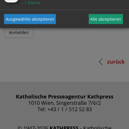
Passwort
↓
1
Dienst
Ausgewählte akzeptieren
Alle akzeptieren
zurück
Katholische Presseagentur Kathpress
1010 Wien, Singerstraße 7/6/2
Tel: +43 / 1 / 512 52 83
© 1947-2026
KATHPRESS
- Katholische