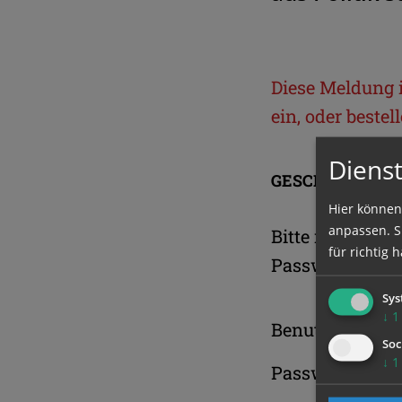
Diese Meldung is
ein, oder beste
Dienst
GESCHÜTZTER 
Hier können
anpassen. Si
Bitte melden S
für richtig h
Passwort an.
Sys
↓
1
Benutzername
Soc
↓
1
Passwort