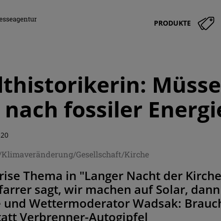
PRODUKTE
historikerin: Müss
 nach fossiler Energi
:20
/Klimaveränderung/Gesellschaft/Kirche
ise Thema in "Langer Nacht der Kirchen
arrer sagt, wir machen auf Solar, dann
 und Wettermoderator Wadsak: Brauc
statt Verbrenner-Autogipfel