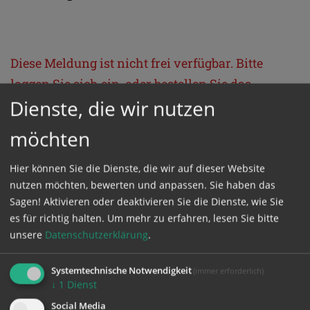
Diese Meldung ist nicht frei verfügbar. Bitte
loggen Sie sich ein, oder bestellen Sie das
Dienste, die wir nutzen
Produkt
Kathpress_online
.
möchten
GESCHÜTZTER BEREICH
Hier können Sie die Dienste, die wir auf dieser Website
nutzen möchten, bewerten und anpassen. Sie haben das
Bitte melden Sie sich mit Ihrem Benutzernamen
Sagen! Aktivieren oder deaktivieren Sie die Dienste, wie Sie
und Passwort an.
es für richtig halten.
Um mehr zu erfahren, lesen Sie bitte
unsere
Datenschutzerklärung
.
Benutzername
Systemtechnische Notwendigkeit
(immer erforderlich)
↓
1
Dienst
Social Media