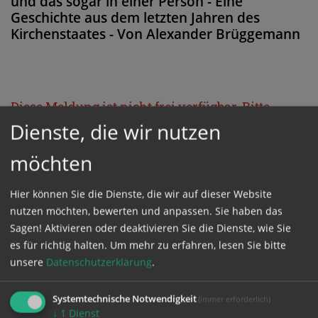
und das sogar in einer Person - Eine
Geschichte aus dem letzten Jahren des
Kirchenstaates - Von Alexander Brüggemann
Diese Meldung ist nicht frei verfügbar. Bitte
Dienste, die wir nutzen
loggen Sie sich ein, oder bestellen Sie das
Produkt
Kathpress_online
.
möchten
Hier können Sie die Dienste, die wir auf dieser Website
GESCHÜTZTER BEREICH
nutzen möchten, bewerten und anpassen. Sie haben das
Sagen! Aktivieren oder deaktivieren Sie die Dienste, wie Sie
Bitte melden Sie sich mit Ihrem Benutzernamen
es für richtig halten.
Um mehr zu erfahren, lesen Sie bitte
und Passwort an.
unsere
Datenschutzerklärung
.
Systemtechnische Notwendigkeit
(immer erforderlich)
Benutzername
↓
1
Dienst