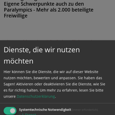
Eigene Schwerpunkte auch zu den
Paralympics - Mehr als 2.000 beteiligte
Freiwillige
Diese Meldung ist nicht frei verfügbar. Bitte
Dienste, die wir nutzen
loggen Sie sich ein, oder bestellen Sie das
Produkt
Kathpress_online
.
möchten
Hier können Sie die Dienste, die wir auf dieser Website
GESCHÜTZTER BEREICH
nutzen möchten, bewerten und anpassen. Sie haben das
Sagen! Aktivieren oder deaktivieren Sie die Dienste, wie Sie
Bitte melden Sie sich mit Ihrem Benutzernamen
es für richtig halten.
Um mehr zu erfahren, lesen Sie bitte
unsere
Datenschutzerklärung
.
und Passwort an.
Systemtechnische Notwendigkeit
(immer erforderlich)
Benutzername
↓
1
Dienst