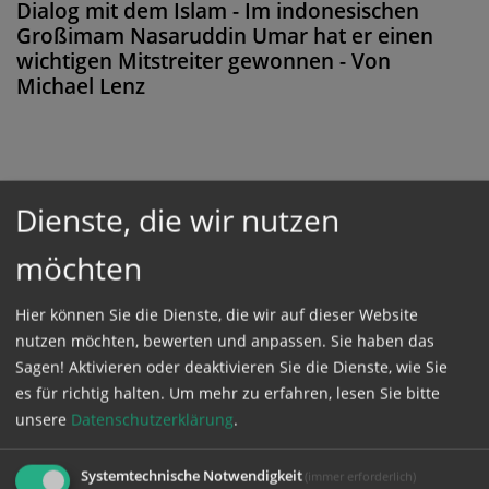
Dialog mit dem Islam - Im indonesischen
Großimam Nasaruddin Umar hat er einen
wichtigen Mitstreiter gewonnen - Von
Michael Lenz
Diese Meldung ist nicht frei verfügbar. Bitte
Dienste, die wir nutzen
loggen Sie sich ein, oder bestellen Sie das
möchten
Produkt
Kathpress_online
.
Hier können Sie die Dienste, die wir auf dieser Website
GESCHÜTZTER BEREICH
nutzen möchten, bewerten und anpassen. Sie haben das
Sagen! Aktivieren oder deaktivieren Sie die Dienste, wie Sie
es für richtig halten.
Um mehr zu erfahren, lesen Sie bitte
Bitte melden Sie sich mit Ihrem Benutzernamen
unsere
Datenschutzerklärung
.
und Passwort an.
Systemtechnische Notwendigkeit
(immer erforderlich)