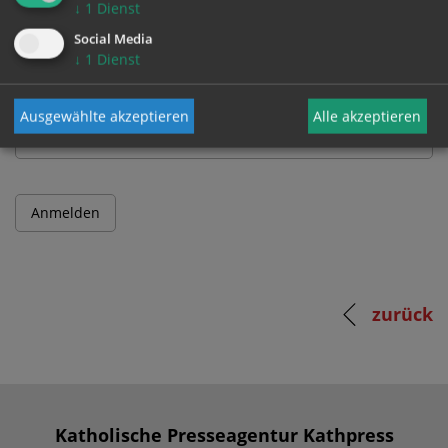
↓
1
Dienst
Benutzername
Social Media
↓
1
Dienst
Passwort
Ausgewählte akzeptieren
Alle akzeptieren
zurück
Katholische Presseagentur Kathpress