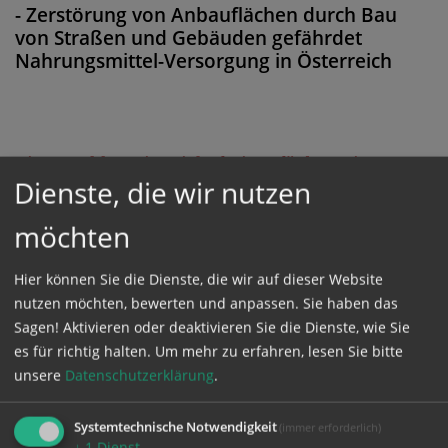
- Zerstörung von Anbauflächen durch Bau
von Straßen und Gebäuden gefährdet
Nahrungsmittel-Versorgung in Österreich
Diese Meldung ist nicht frei verfügbar. Bitte
Dienste, die wir nutzen
loggen Sie sich ein, oder bestellen Sie das
Produkt
Kathpress_online
.
möchten
Hier können Sie die Dienste, die wir auf dieser Website
GESCHÜTZTER BEREICH
nutzen möchten, bewerten und anpassen. Sie haben das
Sagen! Aktivieren oder deaktivieren Sie die Dienste, wie Sie
Bitte melden Sie sich mit Ihrem Benutzernamen
es für richtig halten.
Um mehr zu erfahren, lesen Sie bitte
unsere
Datenschutzerklärung
.
und Passwort an.
Systemtechnische Notwendigkeit
(immer erforderlich)
Benutzername
↓
1
Dienst