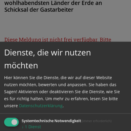
wohlhabendsten Länder der Erde an
Schicksal der Gastarbeiter
Diese Meldung ist nicht frei verfügbar. Bitte
loggen Sie sich ein, oder bestellen Sie das
Dienste, die wir nutzen
Produkt
Kathpress_online
.
möchten
GESCHÜTZTER BEREICH
Hier können Sie die Dienste, die wir auf dieser Website
nutzen möchten, bewerten und anpassen. Sie haben das
Sagen! Aktivieren oder deaktivieren Sie die Dienste, wie Sie
Bitte melden Sie sich mit Ihrem Benutzernamen
es für richtig halten.
Um mehr zu erfahren, lesen Sie bitte
und Passwort an.
unsere
Datenschutzerklärung
.
Systemtechnische Notwendigkeit
(immer erforderlich)
Benutzername
↓
1
Dienst