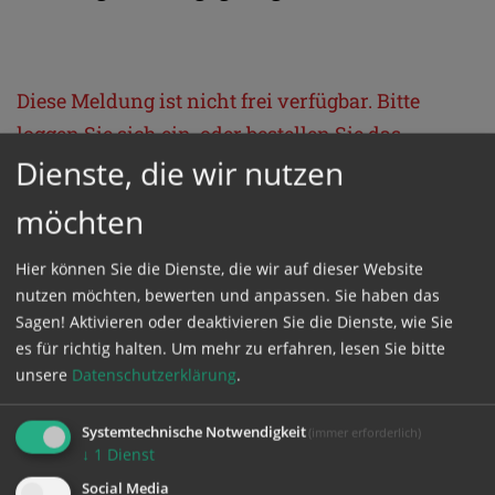
Diese Meldung ist nicht frei verfügbar. Bitte
loggen Sie sich ein, oder bestellen Sie das
Dienste, die wir nutzen
Produkt
Kathpress_online
.
möchten
GESCHÜTZTER BEREICH
Hier können Sie die Dienste, die wir auf dieser Website
nutzen möchten, bewerten und anpassen. Sie haben das
Bitte melden Sie sich mit Ihrem Benutzernamen
Sagen! Aktivieren oder deaktivieren Sie die Dienste, wie Sie
und Passwort an.
es für richtig halten.
Um mehr zu erfahren, lesen Sie bitte
unsere
Datenschutzerklärung
.
Benutzername
Systemtechnische Notwendigkeit
(immer erforderlich)
↓
1
Dienst
Social Media