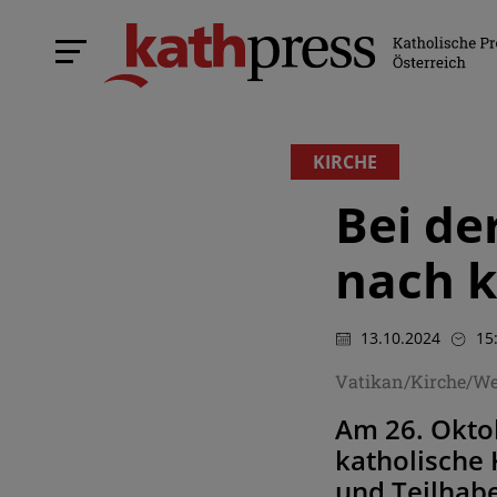
KIRCHE
Bei de
nach k
13.10.2024
15
Vatikan/Kirche/We
Am 26. Okto
katholische 
und Teilhabe