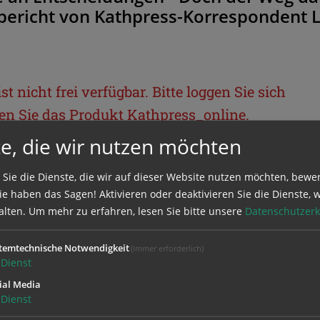
bericht von Kathpress-Korrespondent L
t nicht frei verfügbar. Bitte loggen Sie sich
llen Sie das Produkt
Kathpress_online
.
e, die wir nutzen möchten
BEREICH
 Sie die Dienste, die wir auf dieser Website nutzen möchten, bewe
e haben das Sagen! Aktivieren oder deaktivieren Sie die Dienste, w
ie sich mit Ihrem Benutzernamen und
alten.
Um mehr zu erfahren, lesen Sie bitte unsere
Datenschutzerk
temtechnische Notwendigkeit
(immer erforderlich)
Dienst
ial Media
Dienst