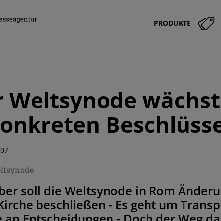
PRODUKTE
r Weltsynode wächs
onkreten Beschlüss
:07
ltsynode
ber soll die Weltsynode in Rom Änderu
Kirche beschließen - Es geht um Transp
 an Entscheidungen - Doch der Weg dah