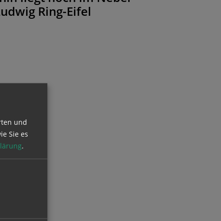
udwig Ring-Eifel
rten und
ie Sie es
lärung
.