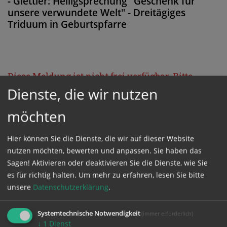
- Glettler: Heiligsprechung "Geschenk für
unsere verwundete Welt" - Dreitägiges
Triduum in Geburtspfarre
Diese Meldung ist nicht frei verfügbar. Bitte
Dienste, die wir nutzen
loggen Sie sich ein, oder bestellen Sie das
Produkt
Kathpress_online
.
möchten
Hier können Sie die Dienste, die wir auf dieser Website
GESCHÜTZTER BEREICH
nutzen möchten, bewerten und anpassen. Sie haben das
Sagen! Aktivieren oder deaktivieren Sie die Dienste, wie Sie
Bitte melden Sie sich mit Ihrem Benutzernamen
es für richtig halten.
Um mehr zu erfahren, lesen Sie bitte
und Passwort an.
unsere
Datenschutzerklärung
.
Systemtechnische Notwendigkeit
(immer erforderlich)
Benutzername
↓
1
Dienst