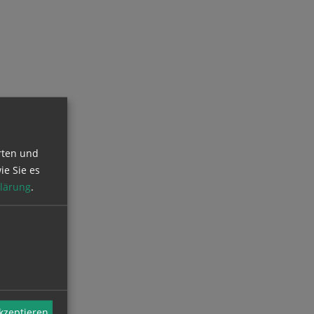
rten und
ie Sie es
lärung
.
akzeptieren