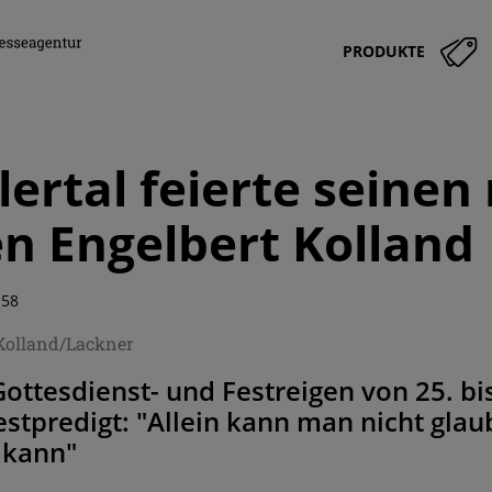
PRODUKTE
llertal feierte seine
en Engelbert Kolland
:58
/Kolland/Lackner
Gottesdienst- und Festreigen von 25. bi
estpredigt: "Allein kann man nicht gla
n kann"