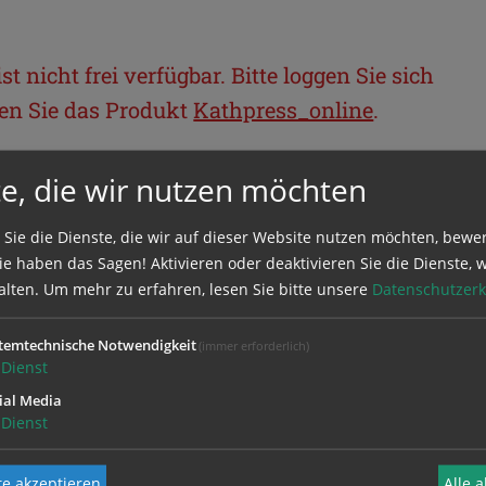
t nicht frei verfügbar. Bitte loggen Sie sich
llen Sie das Produkt
Kathpress_online
.
e, die wir nutzen möchten
BEREICH
 Sie die Dienste, die wir auf dieser Website nutzen möchten, bewe
ie sich mit Ihrem Benutzernamen und
e haben das Sagen! Aktivieren oder deaktivieren Sie die Dienste, w
alten.
Um mehr zu erfahren, lesen Sie bitte unsere
Datenschutzerk
temtechnische Notwendigkeit
(immer erforderlich)
Dienst
ial Media
Dienst
e akzeptieren
Alle 